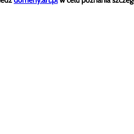
iedź
domeny.art.pl
w celu poznania szczeg